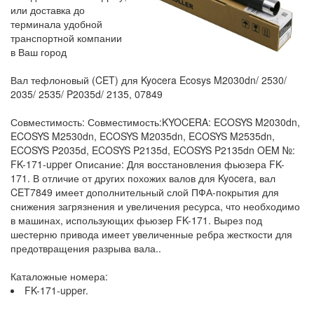
или доставка до
терминала удобной
транспортной компании
в Ваш город
Вал тефлоновый (CET) для Kyocera Ecosys M2030dn/ 2530/
2035/ 2535/ P2035d/ 2135, 07849
Совместимость: Совместимость:KYOCERA: ECOSYS M2030dn,
ECOSYS M2530dn, ECOSYS M2035dn, ECOSYS M2535dn,
ECOSYS P2035d, ECOSYS P2135d, ECOSYS P2135dn OEM №:
FK-171-upper Описание: Для восстановления фьюзера FK-
171. В отличие от других похожих валов для Kyocera, вал
CET7849 имеет дополнительный слой ПФА-покрытия для
снижения загрязнения и увеличения ресурса, что необходимо
в машинах, использующих фьюзер FK-171. Вырез под
шестерню привода имеет увеличенные ребра жесткости для
предотвращения разрыва вала..
Каталожные номера:
FK-171-upper.