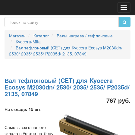
Пере
нави
Магазин
Каталог
Валы нагрева / тефлоновые
Kyocera-Mita
Вал тефлоновый (CET) для Kyocera Ecosys M2030dn/
2530/ 2035/ 2535/ P2035d/ 2135, 07849
Вал тефлоновый (CET) для Kyocera
Ecosys M2030dn/ 2530/ 2035/ 2535/ P2035d/
2135, 07849
767 руб.
На складе: 15 шт.
Самовывоз с нашего
склада в Ростов-на-Дону,