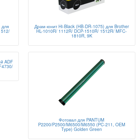
) для
Драм-юнит Hi-Black (HB-DR-1075) для Brother
1512/
HL-1010R/ 1112R/ DCP-1510R/ 1512R/ MFC-
1810R, 9K
ей ADF
F4730/
Фотовал для PANTUM
P2200/P2500/M6500/M6550 (PC-211, OEM
Type) Golden Green