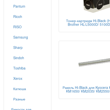
Pantum
Ricoh
Тонер-картридж Hi-Black (
Brother HL-L5000D/ 5100
RISO
Samsung
Sharp
Sindoh
Toshiba
Xerox
Ракель Hi-Black для Kyocera
Катюша
KM1650/ KM2035/ KM2550/
Разные
Емкости для