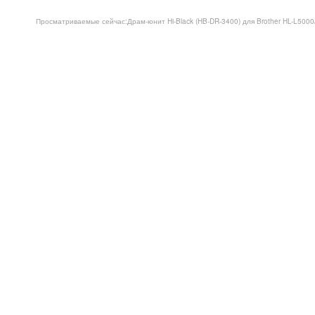
Просматриваемые сейчас:
Драм-юнит Hi-Black (HB-DR-3400) для Brother HL-L5000