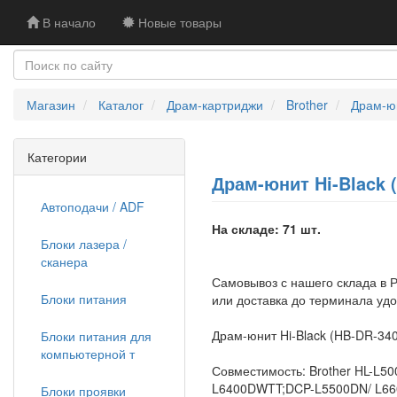
В начало
Новые товары
Магазин
Каталог
Драм-картриджи
Brother
Драм-юн
Категории
Драм-юнит Hi-Black (
Автоподачи / ADF
На складе: 71 шт.
Блоки лазера /
сканера
Самовывоз с нашего склада в Р
Блоки питания
или доставка до терминала уд
Драм-юнит Hi-Black (HB-DR-3400
Блоки питания для
компьютерной т
Совместимость: Brother HL-L
L6400DWTT;DCP-L5500DN/ L66
Блоки проявки