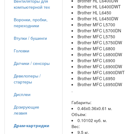
Brother HL L6400DW
Вентиляторы для
Brother HL L6400DWT
компьютерной тех
Brother HL L6450
Brother HL L6450DW
Воронки, пробки,
Brother MFC L5700
переходники
Brother MFC L5700DN
Brother MFC L5750
Втулки / бушинги
Brother MFC L5750DW
Brother MFC L6800
Головки
Brother MFC L6800DW
Brother MFC L6900
Датчики / сенсоры
Brother MFC L6900DW
Brother MFC L6900DWT
Девелоперы /
Brother MFC L6950
стартеры
Brother MFC L6950DW
.
Дисплеи
Габариты:
Дозирующие
0.46x0.36x0.61 м.
лезвия
Объём:
0.10102 куб. м.
Драм-картриджи
Вес:
9.5 кг.