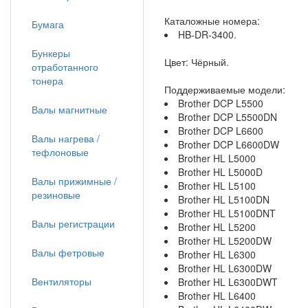
Каталожные номера:
Бумага
HB-DR-3400.
Бункеры
Цвет: Чёрный.
отработанного
тонера
Поддерживаемые модели:
Brother DCP L5500
Валы магнитные
Brother DCP L5500DN
Brother DCP L6600
Валы нагрева /
Brother DCP L6600DW
тефлоновые
Brother HL L5000
Brother HL L5000D
Валы прижимные /
Brother HL L5100
резиновые
Brother HL L5100DN
Brother HL L5100DNT
Валы регистрации
Brother HL L5200
Brother HL L5200DW
Валы фетровые
Brother HL L6300
Brother HL L6300DW
Вентиляторы
Brother HL L6300DWT
Brother HL L6400