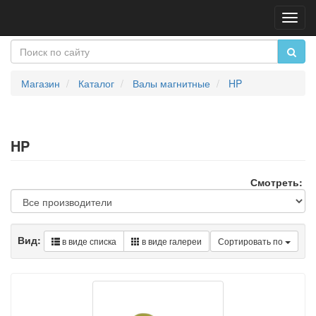
Пере
нави
Магазин
Каталог
Валы магнитные
HP
HP
Смотреть:
Вид:
в виде списка
в виде галереи
Сортировать по