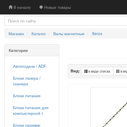
В начало
Новые товары
Магазин
Каталог
Валы магнитные
Xerox
Категории
Автоподачи / ADF
Вид:
в виде списка
в ви
Блоки лазера /
сканера
Блоки питания
Блоки питания для
компьютерной т
Блоки проявки