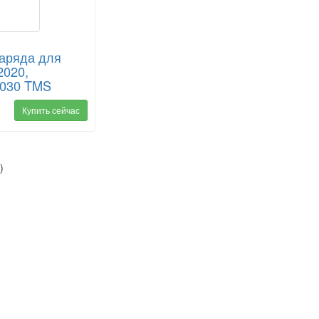
заряда для
2020,
7030 TMS
Купить сейчас
)