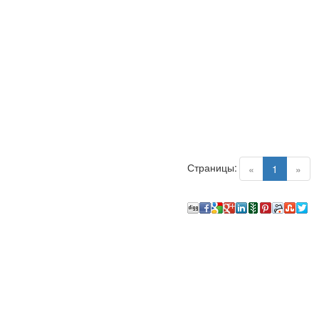
Страницы:
(current)
«
1
»