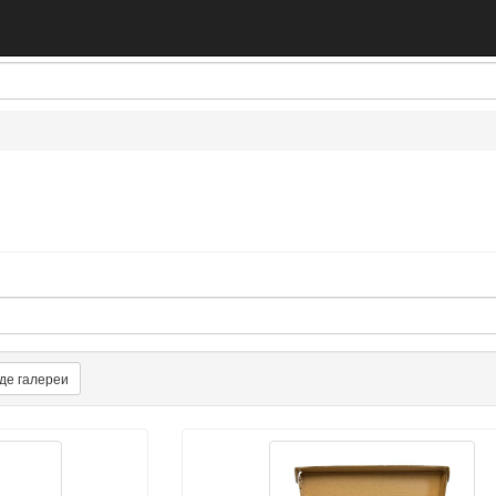
де галереи