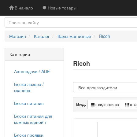
В начало
Новые товары
Магазин
Каталог
Валы магнитные
Ricoh
Категории
Ricoh
Автоподачи / ADF
Блоки лазера /
сканера
Блоки питания
Вид:
в виде списка
в ви
Блоки питания для
компьютерной т
Блоки проявки