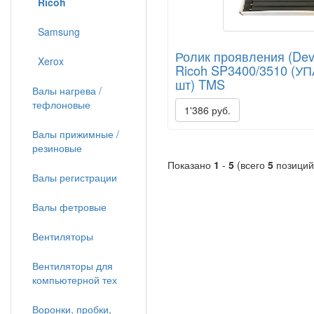
Ricoh
Samsung
Ролик проявления (Deve
Xerox
Ricoh SP3400/3510 (У
шт) TMS
Валы нагрева /
тефлоновые
1'386 руб.
Валы прижимные /
резиновые
Показано
1
-
5
(всего
5
позиций
Валы регистрации
Валы фетровые
Вентиляторы
Вентиляторы для
компьютерной тех
Воронки, пробки,