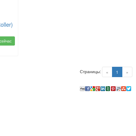
ller)
 сейчас
Страницы:
(current)
«
1
»