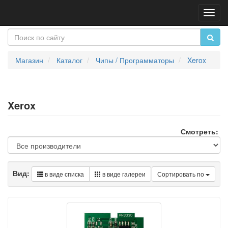
Пере
нави
Магазин
Каталог
Чипы / Программаторы
Xerox
Xerox
Смотреть:
Вид:
в виде списка
в виде галереи
Сортировать по