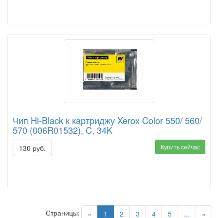
Чип Hi-Black к картриджу Xerox Color 550/ 560/
570 (006R01532), C, 34K
Купить сейчас
130 руб.
Страницы:
(current)
«
1
2
3
4
5
...
»