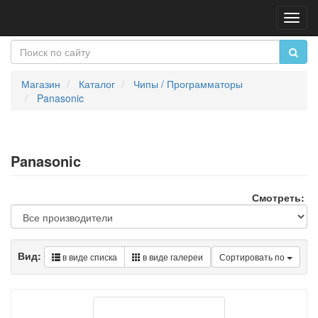
Пере
нави
Магазин
Каталог
Чипы / Программаторы
Panasonic
Panasonic
Смотреть:
Вид:
в виде списка
в виде галереи
Сортировать по