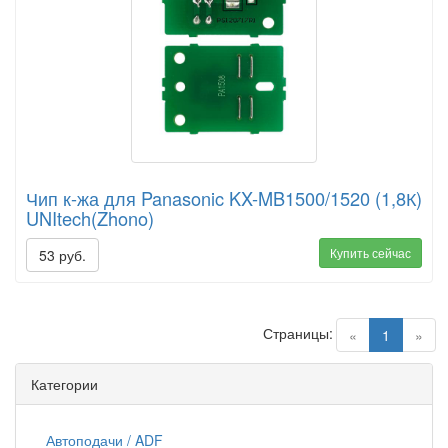
Чип к-жа для Panasonic KX-MB1500/1520 (1,8К)
UNItech(Zhono)
Купить сейчас
53 руб.
Страницы:
(current)
«
1
»
Категории
Автоподачи / ADF