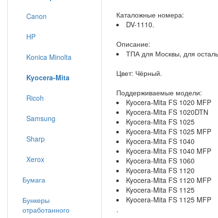
Каталожные номера:
Canon
DV-1110.
HP
Описание:
ТПА для Москвы, для остал
Konica Minolta
Цвет: Чёрный.
Kyocera-Mita
Поддерживаемые модели:
Ricoh
Kyocera-Mita FS 1020 MFP
Kyocera-Mita FS 1020DTN
Samsung
Kyocera-Mita FS 1025
Kyocera-Mita FS 1025 MFP
Sharp
Kyocera-Mita FS 1040
Kyocera-Mita FS 1040 MFP
Xerox
Kyocera-Mita FS 1060
Kyocera-Mita FS 1120
Бумага
Kyocera-Mita FS 1120 MFP
Kyocera-Mita FS 1125
Kyocera-Mita FS 1125 MFP
Бункеры
.
отработанного