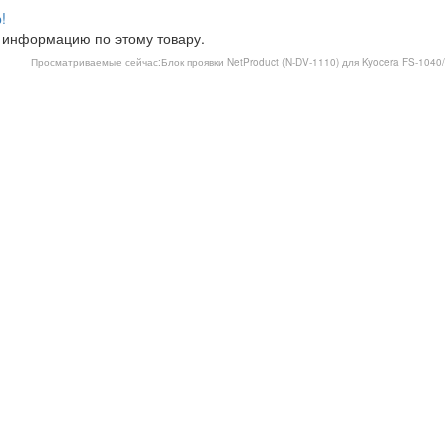
!
 информацию по этому товару.
Просматриваемые сейчас:
Блок проявки NetProduct (N-DV-1110) для Kyocera FS-1040/