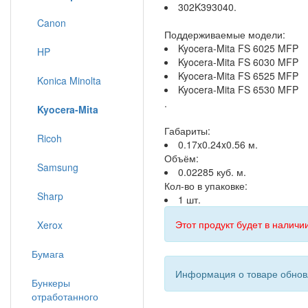
302K393040.
Canon
Поддерживаемые модели:
Kyocera-Mita FS 6025 MFP
HP
Kyocera-Mita FS 6030 MFP
Kyocera-Mita FS 6525 MFP
Konica Minolta
Kyocera-Mita FS 6530 MFP
.
Kyocera-Mita
Габариты:
Ricoh
0.17x0.24x0.56 м.
Объём:
Samsung
0.02285 куб. м.
Кол-во в упаковке:
Sharp
1 шт.
Этот продукт будет в наличии
Xerox
Бумага
Информация о товаре обновл
Бункеры
отработанного