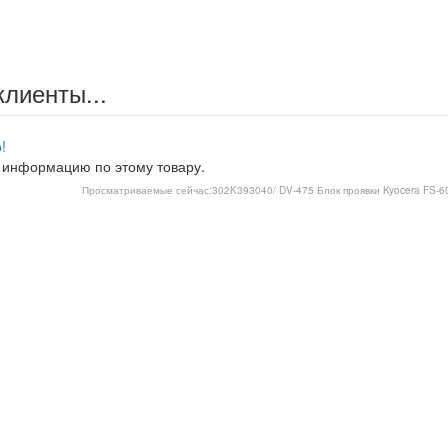
клиенты...
!
 информацию по этому товару.
Просматриваемые сейчас:
302K393040/ DV-475 Блок проявки Kyocera FS-6