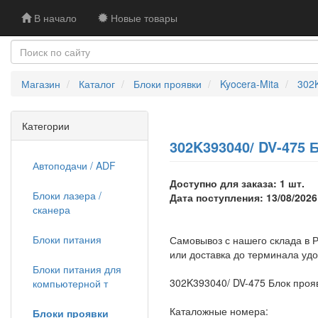
В начало
Новые товары
Магазин
Каталог
Блоки проявки
Kyocera-Mita
302K
Категории
302K393040/ DV-475 Б
Автоподачи / ADF
Доступно для заказа: 1 шт.
Блоки лазера /
Дата поступления: 13/08/2026
сканера
Блоки питания
Самовывоз с нашего склада в Р
или доставка до терминала уд
Блоки питания для
302K393040/ DV-475 Блок прояв
компьютерной т
Каталожные номера:
Блоки проявки