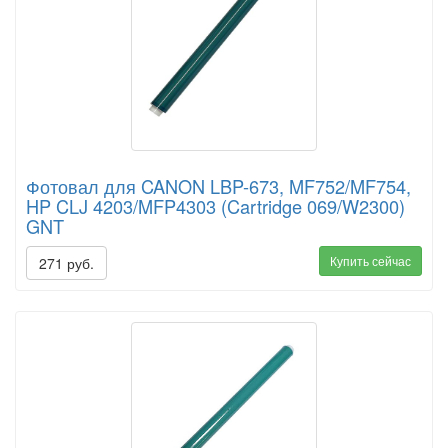
Фотовал для CANON LBP-673, MF752/MF754,
HP CLJ 4203/MFP4303 (Cartridge 069/W2300)
GNT
Купить сейчас
271 руб.