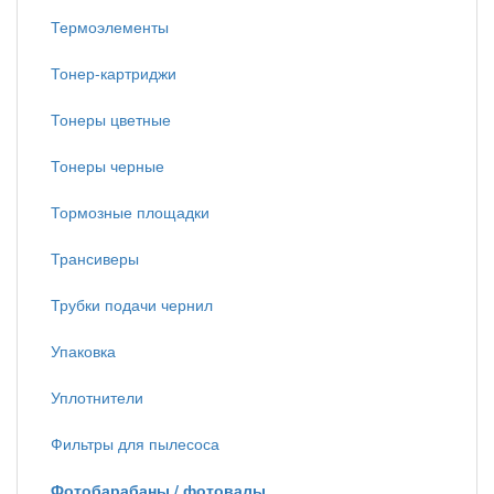
Термоэлементы
Тонер-картриджи
Тонеры цветные
Тонеры черные
Тормозные площадки
Трансиверы
Трубки подачи чернил
Упаковка
Уплотнители
Фильтры для пылесоса
Фотобарабаны / фотовалы