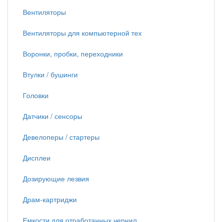
Вентиляторы
Вентиляторы для компьютерной тех
Воронки, пробки, переходники
Втулки / бушинги
Головки
Датчики / сенсоры
Девелоперы / стартеры
Дисплеи
Дозирующие лезвия
Драм-картриджи
Емкости для отработанных чернил,