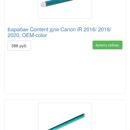
Барабан Content для Canon iR 2016/ 2018/
2020, OEM-color
Купить сейчас
388 руб.