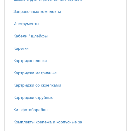
Заправочные комплекты
Инструменты
Кабели / шлейфы
Каретки
Картридж-пленки
Картриджи матричные
Картриджи со скрепками
Картриджи струйные
Кит-фотобарабан
Комплекты крепежа и корпусные за