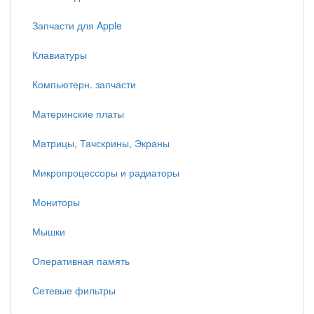
Запчасти для Apple
Клавиатуры
Компьютерн. запчасти
Материнские платы
Матрицы, Тачскрины, Экраны
Микропроцессоры и радиаторы
Мониторы
Мышки
Оперативная память
Сетевые фильтры