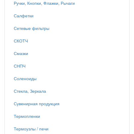
Ручки, Кнопки, Флажки, Рычаги
Салфетки
Сетевые фильтры
СКОТЧ
Смазки
СНПЧ
Соленоиды
Стекла, Зеркала
Сувенирная продукция
Термопленки
Термоузлы / печи