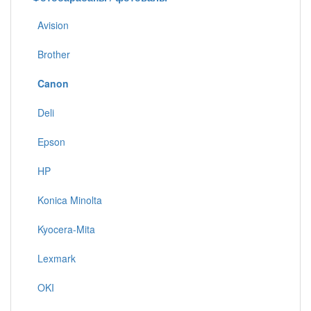
Avision
Brother
Canon
Deli
Epson
HP
Konica Minolta
Kyocera-Mita
Lexmark
OKI