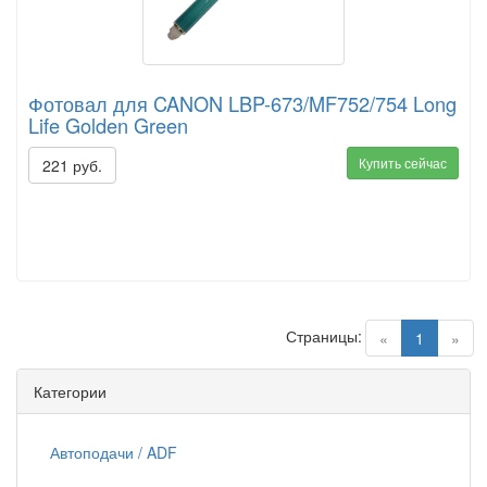
Фотовал для CANON LBP-673/MF752/754 Long
Life Golden Green
Купить сейчас
221 руб.
Страницы:
(current)
«
1
»
Категории
Автоподачи / ADF