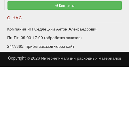
Контакты
О НАС
Компания ИП Седлецкий Антон Александрович
Пн-Пт: 09:00-17:00 (обработка заказов)
24/7/365: приём заказов через сайт
Copyright © 2026
Интернет-магазин расходных материалов