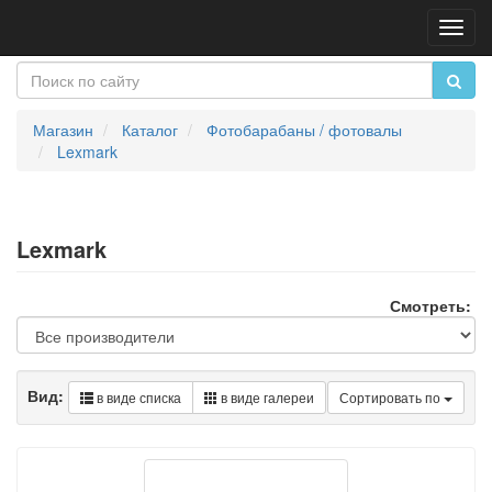
Пере
нави
Магазин
Каталог
Фотобарабаны / фотовалы
Lexmark
Lexmark
Смотреть:
Вид:
в виде списка
в виде галереи
Сортировать по