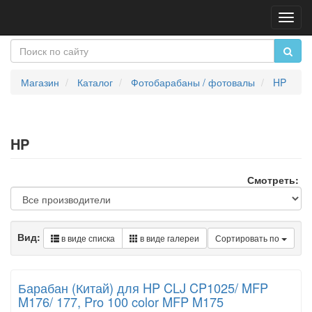
Пере
нави
Магазин
Каталог
Фотобарабаны / фотовалы
HP
HP
Смотреть:
Вид:
в виде списка
в виде галереи
Сортировать по
Барабан (Китай) для HP CLJ CP1025/ MFP
M176/ 177, Pro 100 color MFP M175