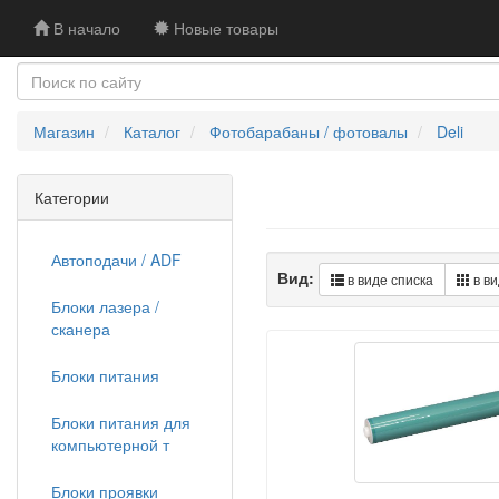
В начало
Новые товары
Магазин
Каталог
Фотобарабаны / фотовалы
Deli
Категории
Автоподачи / ADF
Вид:
в виде списка
в ви
Блоки лазера /
сканера
Блоки питания
Блоки питания для
компьютерной т
Блоки проявки