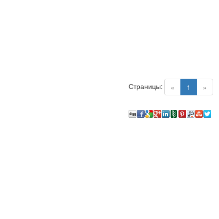
Страницы:
(current)
«
1
»