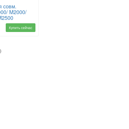
я совм.
000/ M2000/
M2500
Купить сейчас
)