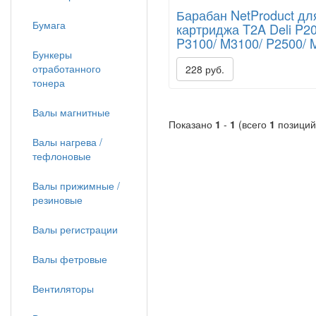
Барабан NetProduct дл
Бумага
картриджа T2A Deli P2
P3100/ M3100/ P2500/ 
Бункеры
отработанного
228 руб.
тонера
Валы магнитные
Показано
1
-
1
(всего
1
позиций
Валы нагрева /
тефлоновые
Валы прижимные /
резиновые
Валы регистрации
Валы фетровые
Вентиляторы