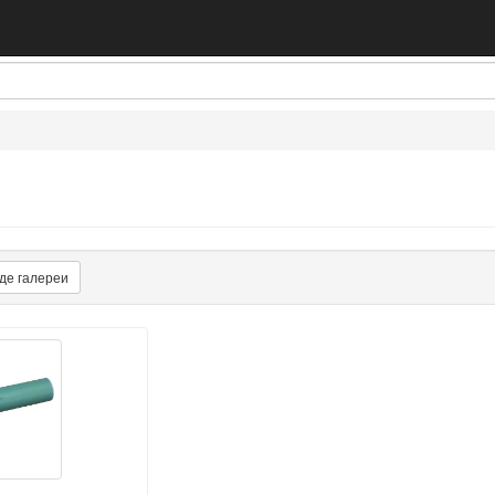
де галереи