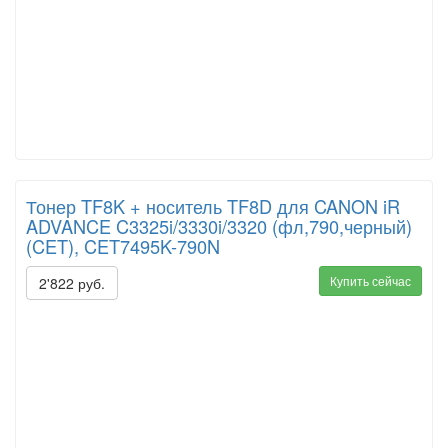
Тонер TF8K + носитель TF8D для CANON iR
ADVANCE C3325i/3330i/3320 (фл,790,черный)
(CET), CET7495K-790N
Купить сейчас
2'822 руб.