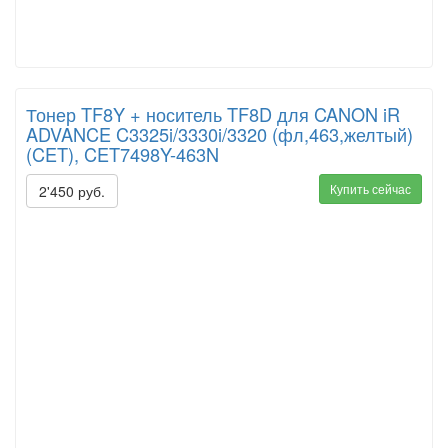
Тонер TF8Y + носитель TF8D для CANON iR
ADVANCE C3325i/3330i/3320 (фл,463,желтый)
(CET), CET7498Y-463N
Купить сейчас
2'450 руб.