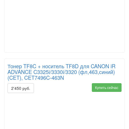
Тонер TF8C + носитель TF8D для CANON iR
ADVANCE C3325i/3330i/3320 (фл,463,синий)
(CET), CET7496C-463N
Купить сейчас
2'450 руб.