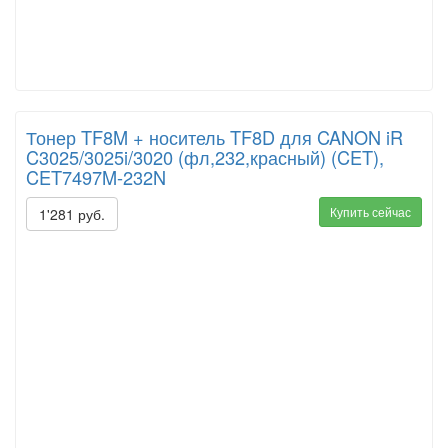
Тонер TF8M + носитель TF8D для CANON iR
C3025/3025i/3020 (фл,232,красный) (CET),
CET7497M-232N
Купить сейчас
1'281 руб.