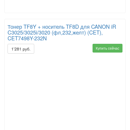
Тонер TF8Y + носитель TF8D для CANON iR
C3025/3025i/3020 (фл,232,желт) (CET),
CET7498Y-232N
Купить сейчас
1'281 руб.