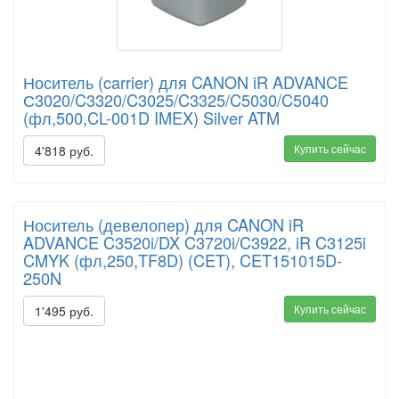
Носитель (carrier) для CANON iR ADVANCE
С3020/C3320/C3025/C3325/C5030/C5040
(фл,500,CL-001D IMEX) Silver ATM
Купить сейчас
4'818 руб.
Носитель (девелопер) для CANON iR
ADVANCE C3520i/DX C3720i/C3922, iR C3125i
CMYK (фл,250,TF8D) (CET), CET151015D-
250N
Купить сейчас
1'495 руб.