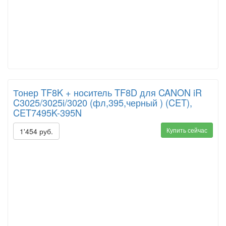
Тонер TF8K + носитель TF8D для CANON iR
C3025/3025i/3020 (фл,395,черный ) (CET),
CET7495K-395N
Купить сейчас
1'454 руб.