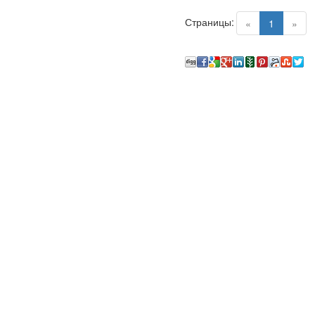
Страницы:
(current)
«
1
»