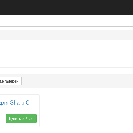
де галереи
ля Sharp C-
Купить сейчас