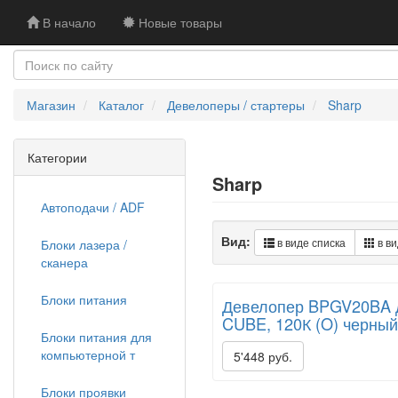
В начало
Новые товары
Магазин
Каталог
Девелоперы / стартеры
Sharp
Категории
Sharp
Автоподачи / ADF
Вид:
в виде списка
в ви
Блоки лазера /
сканера
Блоки питания
Девелопер BPGV20BA д
CUBE, 120К (O) черный
Блоки питания для
компьютерной т
5'448 руб.
Блоки проявки