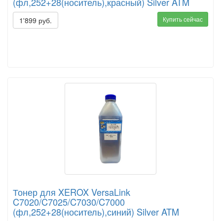
(фл,252+28(носитель),красный) Silver ATM
Купить сейчас
1'899 руб.
Тонер для XEROX VersaLink
C7020/C7025/C7030/C7000
(фл,252+28(носитель),синий) Silver ATM