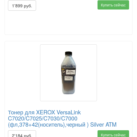
Купить сейчас
1'899 руб.
Тонер для XEROX VersaLink
C7020/C7025/C7030/C7000
(фл,378+42(носитель),черный ) Silver ATM
Купить сейчас
2'184 руб.