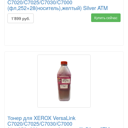
C7020/C7025/C7030/C7000
(фл,252+28(носитель),желтый) Silver ATM
Купить сейчас
1'899 руб.
Тонер для XEROX VersaLink
C7020/C7025/C7030/C7000