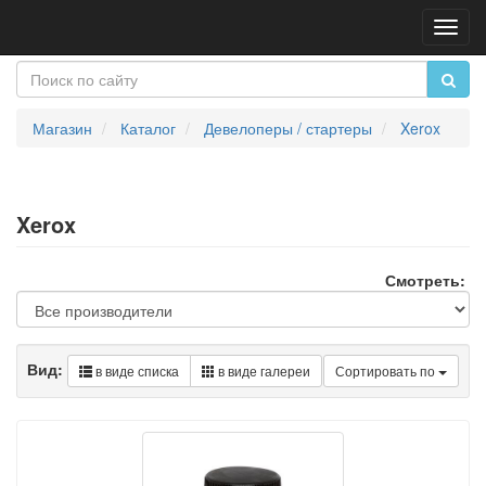
Пере
нави
Магазин
Каталог
Девелоперы / стартеры
Xerox
Xerox
Смотреть:
Вид:
в виде списка
в виде галереи
Сортировать по