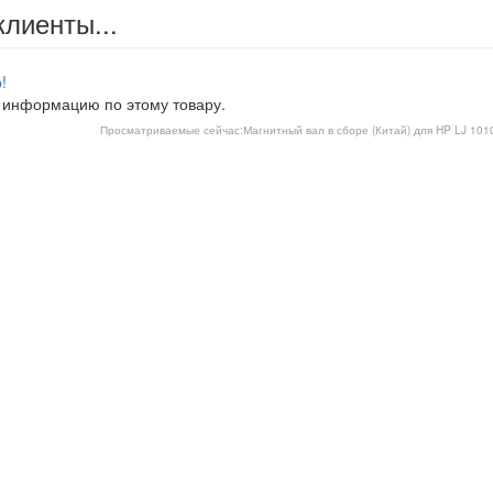
клиенты...
!
 информацию по этому товару.
Просматриваемые сейчас:
Магнитный вал в сборе (Китай) для HP LJ 1010