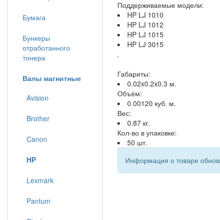
Поддерживаемые модели:
HP LJ 1010
Бумага
HP LJ 1012
HP LJ 1015
Бункеры
HP LJ 3015
отработанного
.
тонера
Габариты:
Валы магнитные
0.02x0.2x0.3 м.
Объём:
Avision
0.00120 куб. м.
Вес:
Brother
0.87 кг.
Кол-во в упаковке:
Canon
50 шт.
HP
Информация о товаре обновл
Lexmark
Pantum