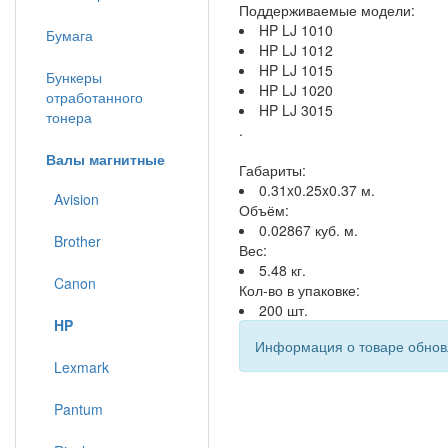
Поддерживаемые модели:
HP LJ 1010
Бумага
HP LJ 1012
HP LJ 1015
Бункеры
HP LJ 1020
отработанного
HP LJ 3015
тонера
.
Валы магнитные
Габариты:
0.31x0.25x0.37 м.
Avision
Объём:
0.02867 куб. м.
Brother
Вес:
5.48 кг.
Canon
Кол-во в упаковке:
200 шт.
HP
Информация о товаре обновл
Lexmark
Pantum