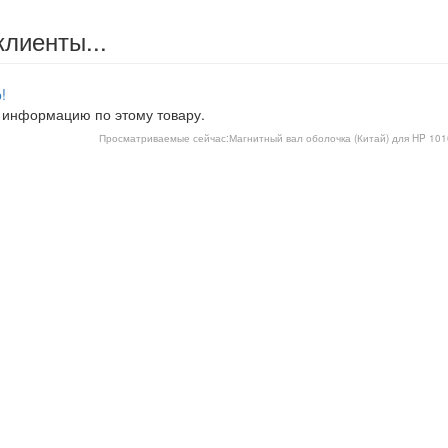
клиенты...
!
 информацию по этому товару.
Просматриваемые сейчас:
Магнитный вал оболочка (Китай) для HP 1010