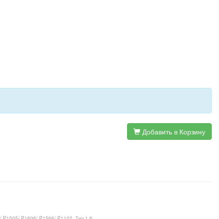
Добавить в Корзину
/ P1505/ P1606/ P1566/ P1102, Тип 1.6