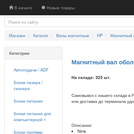
В начало
Новые товары
Магазин
Каталог
Валы магнитные
HP
Магнитный в
Категории
Магнитный вал оболоч
Автоподачи / ADF
На складе: 323 шт.
Блоки лазера /
сканера
Самовывоз с нашего склада в Р
Блоки питания
или доставка до терминала уд
Блоки питания для
компьютерной т
Описание:
New.
Блоки проявки