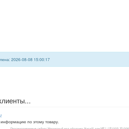
ена: 2026-08-08 15:00:17
клиенты...
!
 информацию по этому товару.
Просматриваемые сейчас:
Магнитный вал оболочка (Китай) для HP LJ P1005/ P1006