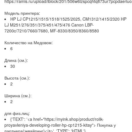
https://ramis.ru/upload/iblock/201/506w6lzspcqhtq873ur7pcpdaeriuo
Модель принтера:
HP LJ CP1215/1515/1518/1525/2025, CM1312/1415/2320 HP
LJ M251/276/351/375/451/475/476 Canon LBP-
7200c/7210/7660/7680, MF-8330/8350/8360/8580
Количество на Медовом:
6
Длина (см.):
30
Высота (см.):
2
Ширина (см.):
2
для физ.лиц:
{'TEXT': '<a href="https://myink.shop/product/rolik-
proyavleniya-developing-roller-hp-cp1215-kitay"> Покупка у
партнера(эквайринг)</a>', 'TYPE': 'HTML'}