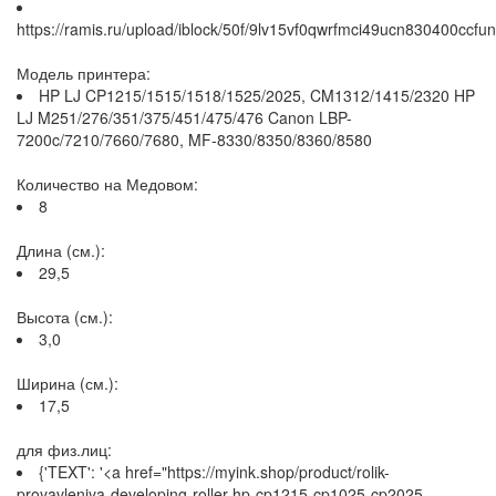
https://ramis.ru/upload/iblock/50f/9lv15vf0qwrfmci49ucn830400ccfun
Модель принтера:
HP LJ CP1215/1515/1518/1525/2025, CM1312/1415/2320 HP
LJ M251/276/351/375/451/475/476 Canon LBP-
7200c/7210/7660/7680, MF-8330/8350/8360/8580
Количество на Медовом:
8
Длина (см.):
29,5
Высота (см.):
3,0
Ширина (см.):
17,5
для физ.лиц:
{'TEXT': '<a href="https://myink.shop/product/rolik-
proyavleniya-developing-roller-hp-cp1215-cp1025-cp2025-