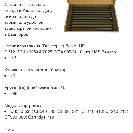
Самовывоз с нашего
склада в Ростов-на-Дону,
или доставка до
терминала удобной
транспортной компании
в Ваш город
Ролик проявления (Developing Roller) HP
CP1215/CP1025/CP2025 (УПАКОВКА 10 шт) TMS Вендор:
HP
Количество в упаковке (брутто):
10
Брутто (гр) (приблизительный):
945
Модель картриджа:
CB530-533; CB540-543; CE320-321; CE410-413; CF210-213;
CF380-383; Cartridge 718
Фото: