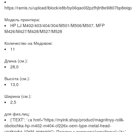
https://ramis.ru/upload/iblock/e8b/by06qao0l2pzfhjlrt8e9i807bp8eiqp
Модель принтера:
HP LJ M402/403/404/304/M501/M506/M507, MFP
M426/M427/M428/M527/M528
Количество на Медовом:
11
Длина (см.):
28,0
Высота (см.):
13,0
Ширина (см.):
2,5
для физ.лиц:
{'TEXT': '<a href="https://myink.shop/product/magnitnyy-rolik-
obolochka-hp-m402-m404-cf226x-oem-type-metal-head-
upakovka-10sht-apexmic"> Покупка у партнера(эквайринг)</a>',