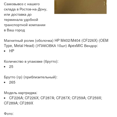
Самовывоз с нашего
склада в Ростов-на-Дону,
или доставка до
терминала удобной
транспортной компании
в Ваш город
Магнитный ролик (оболочка) HP M402/M404 (CF226X) (OEM
Type, Metal Head) (УПАКОВКА 10шт) ApexMIC Вендор:
HP
Количество в упаковке (брутто):
25
Брутто (гр) (приблизительный):
265
Модель картриджа:
CF226A; CF226X; CF287A; CF287X; CF259A; CF259X;
CF289A; CF289X
Фото: