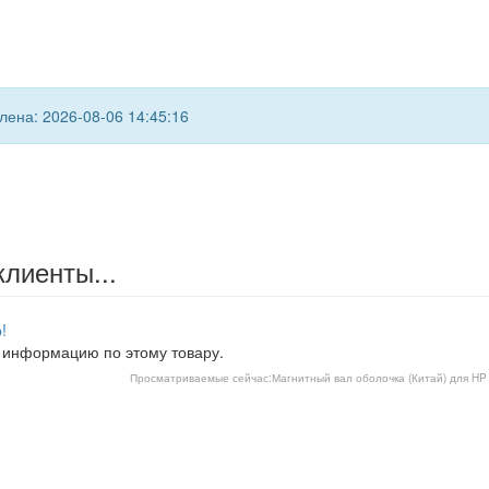
ена: 2026-08-06 14:45:16
клиенты...
!
 информацию по этому товару.
Просматриваемые сейчас:
Магнитный вал оболочка (Китай) для HP