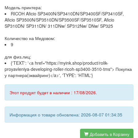
Модель принтера:
RICOH Aficio SP3400N/SP3410DN/SP3400SF/SP3410SF,
Aficio SP3500N/SP3510DN/SP3500SF/SP3510SF, Aficio
SP310DN/ SP311DN/ 311DNw/ SP312Nw/ DNw/ SP325
Количество на Медовом:
9
для физ.лиц:
{'TEXT': '<a href="https://myink.shop/product/rolik-
proyavleniya-developing-roller-ricoh-sp3400-3510-tms"> Покупка
у партнера(эквайринг)</a>', 'TYPE': 'HTML'}
Этот продукт будет в наличии : 17/08/2026.
Информация о товаре обновлена: 2026-08-07 01:34:35
Добавить в Корзину