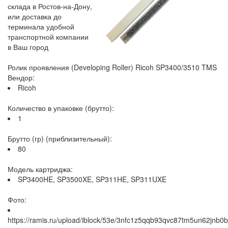
склада в Ростов-на-Дону,
или доставка до
терминала удобной
транспортной компании
в Ваш город
Ролик проявления (Developing Roller) Ricoh SP3400/3510 TMS
Вендор:
Ricoh
Количество в упаковке (брутто):
1
Брутто (гр) (приблизительный):
80
Модель картриджа:
SP3400HE, SP3500XE, SP311HE, SP311UXE
Фото:
https://ramis.ru/upload/iblock/53e/3nfc1z5qqb93qvc87tm5un62jnb0b