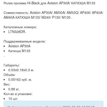
Ролик проявки Hi-Black для Avision AP30A/ КАТЮША M133
Совместимость: Avision AP30A/ AM30A/ AM33Q/ AP406/ AP40A/
AM40A КАТЮША M133/ M240/ P130/ M130 .
Каталожные номера:
LTN328DR.
Поддерживаемые модели:
Avision AP30A
Катюша M133
.
Габариты:
0.03x0.18x0.3 м.
Объём:
0.00162 куб. м.
Вес:
0.88 кг.
Кол-во в упаковке:
10 шт.