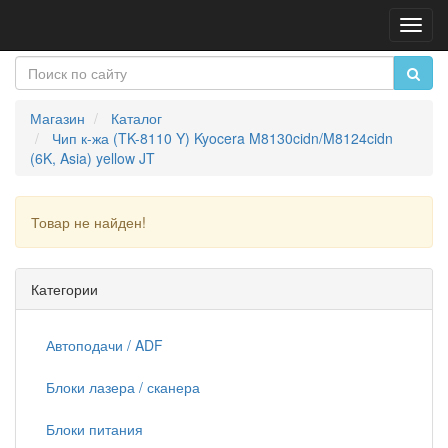
Пере
нави
Магазин
Каталог
Чип к-жа (TK-8110 Y) Kyocera M8130cidn/M8124cidn
(6K, Asia) yellow JT
Товар не найден!
Продолжить
Категории
Автоподачи / ADF
Блоки лазера / сканера
Блоки питания