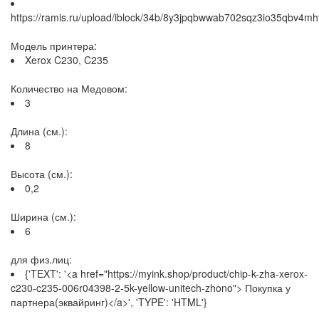
https://ramis.ru/upload/iblock/34b/8y3jpqbwwab702sqz3io35qbv4mh
Модель принтера:
Xerox C230, C235
Количество на Медовом:
3
Длина (см.):
8
Высота (см.):
0,2
Ширина (см.):
6
для физ.лиц:
{'TEXT': '<a href="https://myink.shop/product/chip-k-zha-xerox-
c230-c235-006r04398-2-5k-yellow-unitech-zhono"> Покупка у
партнера(эквайринг)</a>', 'TYPE': 'HTML'}