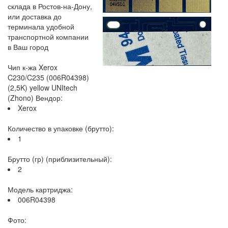
склада в Ростов-на-Дону,
или доставка до
терминала удобной
транспортной компании
в Ваш город
Чип к-жа Xerox
C230/C235 (006R04398)
(2,5K) yellow UNItech
(Zhono) Вендор:
Xerox
Количество в упаковке (брутто):
1
Брутто (гр) (приблизительный):
2
Модель картриджа:
006R04398
Фото: