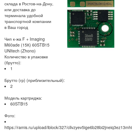
склада в Ростов-на-Дону,
или доставка до
терминала удобной
транспортной компании
в Ваш город
Чип к-жа F + Imaging
M60ade (15К) 60STB15
UNItech (Zhono)
Количество в упаковке
(брутто):
1
Брутто (гр) (приблизительный):
2
Модель картриджа:
60STB15
Фото:
https://ramis.ru/upload/iblock/327/cllvzyev5ige6b28bi2jneiq3ez13mhi