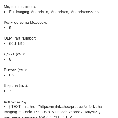
Модель принтера:
F + Imaging M60ade15, M60ade25, M60ade25553hs
Количество на Медовом:
5
OEM Part Number:
60STB15
Длина (см.):
8
Высота (см.):
0.2
Ширина (см.):
7
для физ.лиц:
{'TEXT': '<a href="https://myink.shop/product/chip-k-zha-f-
imaging-m60ade-15k-60stb15-unitech-zhono"> Покупка у
партнера(эквайринг)</a>', 'TYPE': 'HTML'}