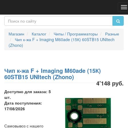
П
н
Магазин
Каталог
Чипы / Программаторы
Разные
Чип к-жа F + Imaging M60ade (15К) 60STB15 UNItech
(Zhono)
Чип к-жа F + Imaging M60ade (15К)
60STB15 UNItech (Zhono)
4'148 руб.
Доступно для заказа: 5
шт.
Дата поступления:
17/08/2026
Самовывоз с нашего