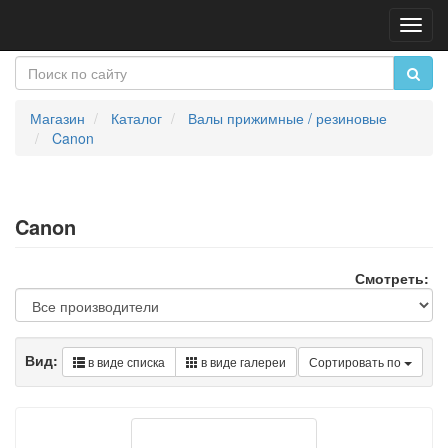
Пере
нави
Магазин
Каталог
Валы прижимные / резиновые
Canon
Canon
Смотреть:
Вид:
в виде списка
в виде галереи
Сортировать по