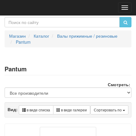
Пере
нави
Магазин
Каталог
Валы прижимные / резиновые
Pantum
Pantum
Смотреть:
Вид:
в виде списка
в виде галереи
Сортировать по