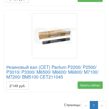
Резиновый вал (CET) Pantum P2200/ P2500/
P3010/ P3300/ M6500/ M6600/ M6800/ M7100/
M7200/ BM5100 CET211045
Купить сейчас
2'149 руб.
Страницы:
(current)
«
1
»