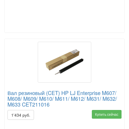
Вал резиновый (CET) HP LJ Enterprise M607/
M608/ M609/ M610/ M611/ M612/ M631/ M632/
M633 CET211016
Купить сейчас
1'434 руб.