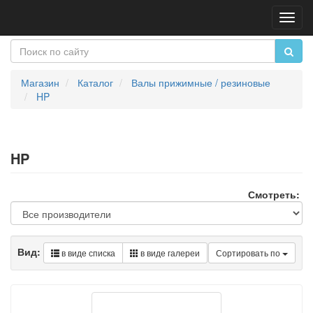
Пере
нави
Магазин
Каталог
Валы прижимные / резиновые
HP
HP
Смотреть:
Вид:
в виде списка
в виде галереи
Сортировать по