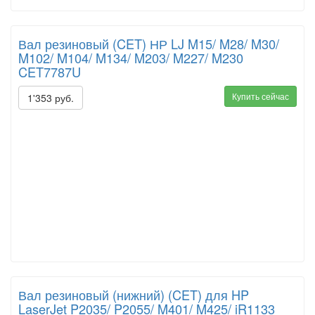
Вал резиновый (CET) НР LJ M15/ M28/ M30/
M102/ M104/ M134/ M203/ M227/ M230
CET7787U
Купить сейчас
1'353 руб.
Вал резиновый (нижний) (CET) для HP
LaserJet P2035/ P2055/ M401/ M425/ iR1133