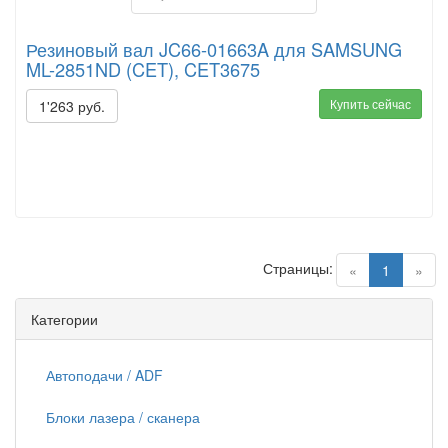
Резиновый вал JC66-01663A для SAMSUNG
ML-2851ND (CET), CET3675
Купить сейчас
1'263 руб.
Страницы:
(current)
«
1
»
Категории
Автоподачи / ADF
Блоки лазера / сканера