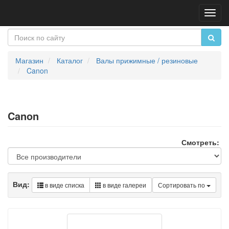
Пере
нави
Магазин
Каталог
Валы прижимные / резиновые
Canon
Canon
Смотреть:
Вид:
в виде списка
в виде галереи
Сортировать по