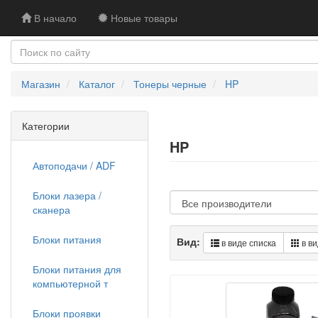
В начало
Новые товары
Магазин
Каталог
Тонеры черные
HP
Категории
HP
Автоподачи / ADF
Блоки лазера /
сканера
Блоки питания
Вид:
в виде списка
в ви
Блоки питания для
компьютерной т
Блоки проявки