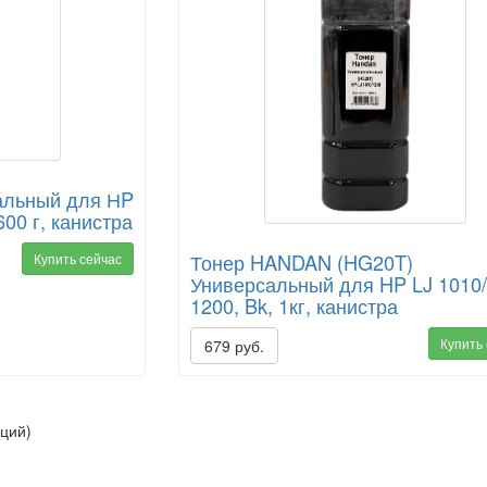
сальный для НP
600 г, канистра
Тонер HANDAN (HG20T)
Купить сейчас
Универсальный для HP LJ 1010
1200, Bk, 1кг, канистра
Купить
679 руб.
ций)