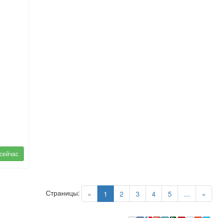
/
 сейчас
Страницы:
(current)
«
1
2
3
4
5
...
»