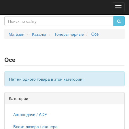
Пере
нави
Магазин
Каталог
Тонеры черные
Oce
Oce
Нет ни одного товара в этой категории.
Категории
Автоподачи / ADF
Блоки лазера / сканера