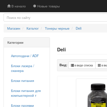
В начало
Новые товары
Магазин
Каталог
Тонеры черные
Deli
Категории
Deli
Автоподачи / ADF
Вид:
в виде списка
в ви
Блоки лазера /
сканера
Блоки питания
Блоки питания для
компьютерной т
Блоки проявки