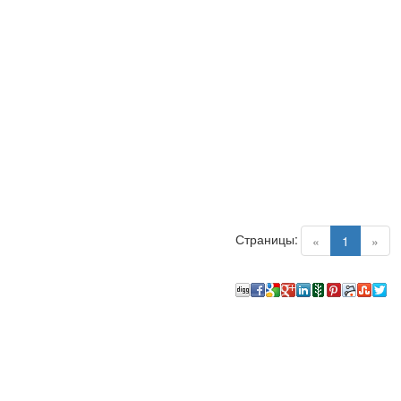
Страницы:
(current)
«
1
»