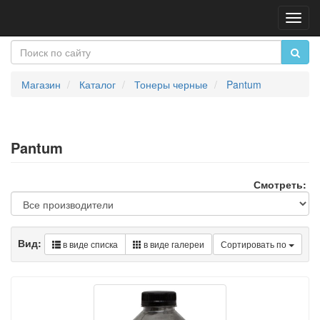
Пере
нави
Магазин
Каталог
Тонеры черные
Pantum
Pantum
Смотреть:
Вид:
в виде списка
в виде галереи
Сортировать по