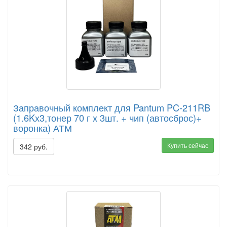
Заправочный комплект для Pantum PC-211RB
(1.6Kх3,тонер 70 г х 3шт. + чип (автосброс)+
воронка) АТМ
Купить сейчас
342 руб.