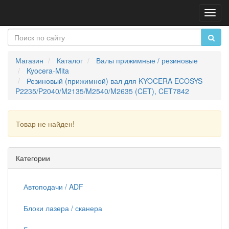
Пере
нави
Магазин
Каталог
Валы прижимные / резиновые
Kyocera-Mita
Резиновый (прижимной) вал для KYOCERA ECOSYS
P2235/P2040/M2135/M2540/M2635 (CET), CET7842
Товар не найден!
Продолжить
Категории
Автоподачи / ADF
Блоки лазера / сканера