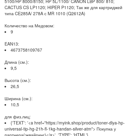
5100/HP 8000/8150; HP 5L/1100/ CANON LBP 800/ 810;
CACTUS CS LP1120; HIPER P1120; Так же для картриджей
типа CE285A/ 278A с MR 1010 (Q2612A)
Количество на Медовом:
9
EAN13:
4673758109767
Длина (см.):
9,5
Высота (см.):
26,5
Ширина (см.):
10,5
для физ.лиц:
{'TEXT': '<a href="https://myink.shop/product/toner-dlya-hp-
universal-tip-hg-21h-fl-1kg-handan-silver-atm"> Покупка у
партнера(эквайринг)</a>', 'TYPE': 'HTML'}