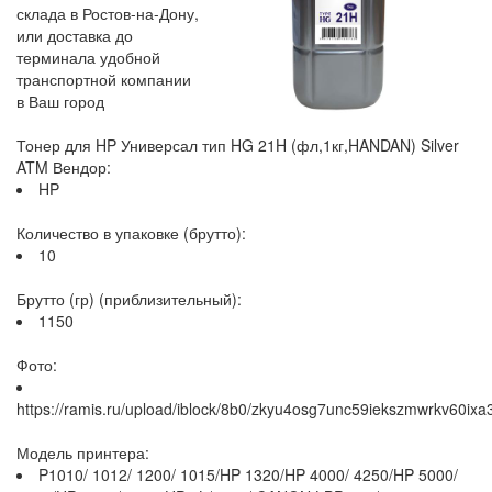
склада в Ростов-на-Дону,
или доставка до
терминала удобной
транспортной компании
в Ваш город
Тонер для HP Универсал тип HG 21H (фл,1кг,HANDAN) Silver
ATM Вендор:
HP
Количество в упаковке (брутто):
10
Брутто (гр) (приблизительный):
1150
Фото:
https://ramis.ru/upload/iblock/8b0/zkyu4osg7unc59iekszmwrkv60ixa
Модель принтера:
P1010/ 1012/ 1200/ 1015/HP 1320/HP 4000/ 4250/HP 5000/