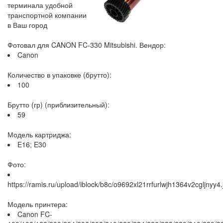
терминала удобной
транспортной компании
в Ваш город
Фотовал для CANON FC-330 Mitsubishi. Вендор:
Canon
Количество в упаковке (брутто):
100
Брутто (гр) (приблизительный):
59
Модель картриджа:
E16; E30
Фото:
https://ramis.ru/upload/iblock/b8c/o9692xl21rrfurlwjh1364v2cgljnyy4.
Модель принтера:
Canon FC-