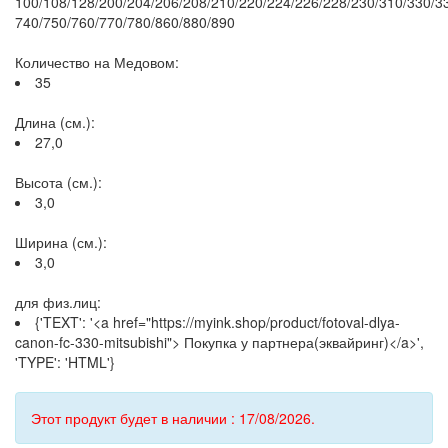
100/108/128/200/204/206/208/210/220/224/226/228/230/310/330/3
740/750/760/770/780/860/880/890
Количество на Медовом:
35
Длина (см.):
27,0
Высота (см.):
3,0
Ширина (см.):
3,0
для физ.лиц:
{'TEXT': '<a href="https://myink.shop/product/fotoval-dlya-
canon-fc-330-mitsubishi"> Покупка у партнера(эквайринг)</a>',
'TYPE': 'HTML'}
Этот продукт будет в наличии : 17/08/2026.