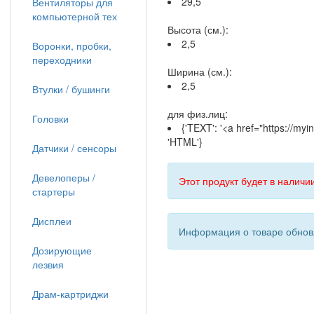
29,5
Вентиляторы для
компьютерной тех
Высота (см.):
2,5
Воронки, пробки,
переходники
Ширина (см.):
2,5
Втулки / бушинги
для физ.лиц:
Головки
{'TEXT': '<a href="https://my
'HTML'}
Датчики / сенсоры
Девелоперы /
Этот продукт будет в наличии
стартеры
Дисплеи
Информация о товаре обновл
Дозирующие
лезвия
Драм-картриджи