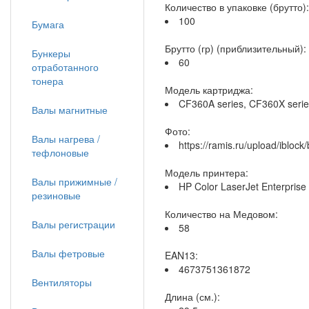
Количество в упаковке (брутто):
100
Бумага
Брутто (гр) (приблизительный):
Бункеры
60
отработанного
тонера
Модель картриджа:
CF360A series, CF360X serie
Валы магнитные
Фото:
Валы нагрева /
https://ramis.ru/upload/iblo
тефлоновые
Модель принтера:
Валы прижимные /
HP Color LaserJet Enterpri
резиновые
Количество на Медовом:
Валы регистрации
58
Валы фетровые
EAN13:
4673751361872
Вентиляторы
Длина (см.):