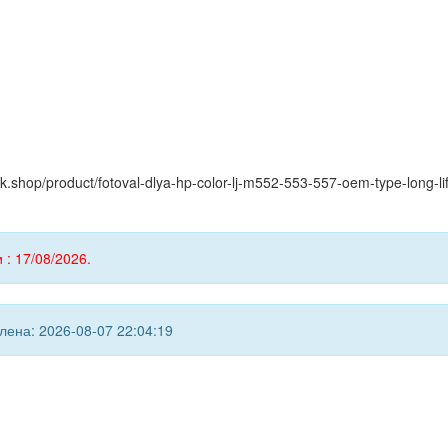
ink.shop/product/fotoval-dlya-hp-color-lj-m552-553-557-oem-type-long-
 : 17/08/2026.
ена: 2026-08-07 22:04:19