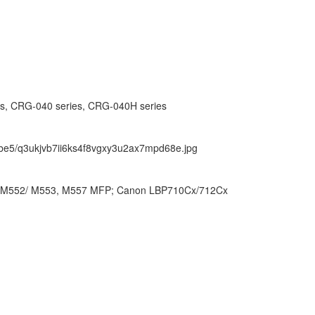
s, CRG-040 series, CRG-040H series
ck/be5/q3ukjvb7ii6ks4f8vgxy3u2ax7mpd68e.jpg
se M552/ M553, M557 MFP; Canon LBP710Cx/712Cx