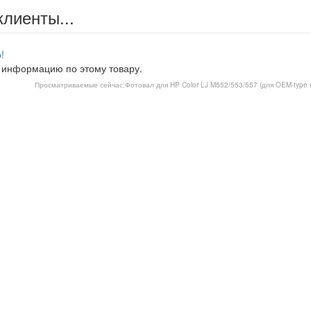
клиенты...
!
 информацию по этому товару.
Просматриваемые сейчас:
Фотовал для HP Color LJ M552/553/557 (для OEM-type 