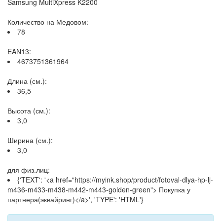
Samsung MultiXpress K2200
Количество на Медовом:
78
EAN13:
4673751361964
Длина (см.):
36,5
Высота (см.):
3,0
Ширина (см.):
3,0
для физ.лиц:
{'TEXT': '<a href="https://myink.shop/product/fotoval-dlya-hp-lj-
m436-m433-m438-m442-m443-golden-green"> Покупка у
партнера(эквайринг)</a>', 'TYPE': 'HTML'}