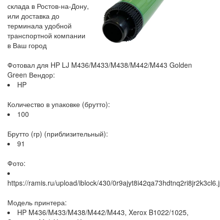
склада в Ростов-на-Дону,
или доставка до
терминала удобной
транспортной компании
в Ваш город
Фотовал для HP LJ M436/M433/M438/M442/M443 Golden
Green Вендор:
HP
Количество в упаковке (брутто):
100
Брутто (гр) (приблизительный):
91
Фото:
https://ramis.ru/upload/iblock/430/0r9ajyt8i42qa73hdtnq2ri8jr2k3cl6.
Модель принтера:
HP M436/M433/M438/M442/M443, Xerox B1022/1025,