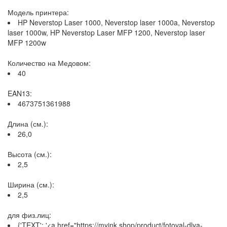
Модель принтера:
HP Neverstop Laser 1000, Neverstop laser 1000a, Neverstop
laser 1000w, HP Neverstop Laser MFP 1200, Neverstop laser
MFP 1200w
Количество на Медовом:
40
EAN13:
4673751361988
Длина (см.):
26,0
Высота (см.):
2,5
Ширина (см.):
2,5
для физ.лиц:
{'TEXT': '<a href="https://myink.shop/product/fotoval-dlya-