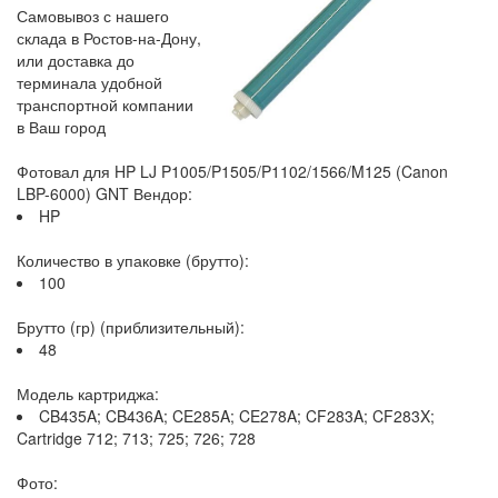
Самовывоз с нашего
склада в Ростов-на-Дону,
или доставка до
терминала удобной
транспортной компании
в Ваш город
Фотовал для HP LJ P1005/P1505/P1102/1566/M125 (Canon
LBP-6000) GNT Вендор:
HP
Количество в упаковке (брутто):
100
Брутто (гр) (приблизительный):
48
Модель картриджа:
CB435A; CB436A; CE285A; CE278A; CF283A; CF283X;
Cartridge 712; 713; 725; 726; 728
Фото: