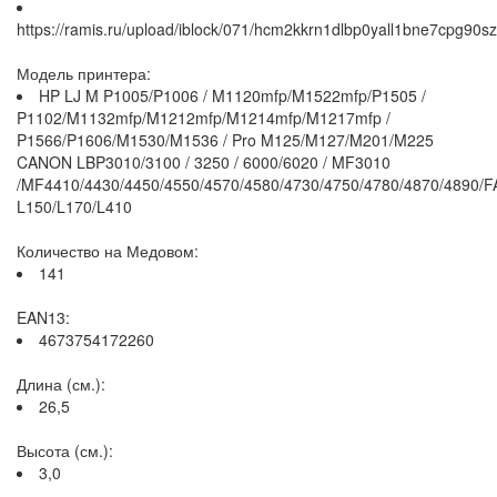
https://ramis.ru/upload/iblock/071/hcm2kkrn1dlbp0yall1bne7cpg90sz
Модель принтера:
HP LJ M P1005/P1006 / M1120mfp/M1522mfp/P1505 /
P1102/M1132mfp/M1212mfp/M1214mfp/M1217mfp /
P1566/P1606/M1530/M1536 / Pro M125/M127/M201/M225
CANON LBP3010/3100 / 3250 / 6000/6020 / MF3010
/MF4410/4430/4450/4550/4570/4580/4730/4750/4780/4870/4890/F
L150/L170/L410
Количество на Медовом:
141
EAN13:
4673754172260
Длина (см.):
26,5
Высота (см.):
3,0