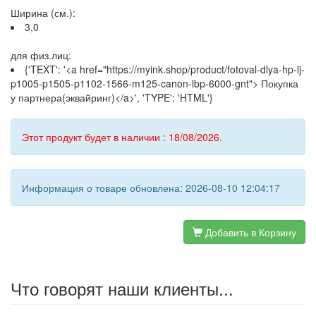
Ширина (см.):
3,0
для физ.лиц:
{'TEXT': '<a href="https://myink.shop/product/fotoval-dlya-hp-lj-
p1005-p1505-p1102-1566-m125-canon-lbp-6000-gnt"> Покупка
у партнера(эквайринг)</a>', 'TYPE': 'HTML'}
Этот продукт будет в наличии : 18/08/2026.
Информация о товаре обновлена: 2026-08-10 12:04:17
Добавить в Корзину
Что говорят наши клиенты...