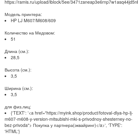
https://ramis.ru/upload/iblock/5ee/3471zaneap3e6rnp7w1asq44jd5n
Модель принтера:
HP LJ M607/M608/609
Количество на Медовом:
51
Длина (см.):
28,5
Высота (см.):
3,5
Ширина (см.):
3,5
для физ.лиц:
{'TEXT': '<a href="https://myink.shop/product/fotoval-dlya-hp-lj-
m607-m608-y-version-mitsubishi-mki-s-privodnoy-shesterney-no-
bez-privoda"> Покупка у партнера(эквайринг)</a>', 'TYPE':
'HTML'}