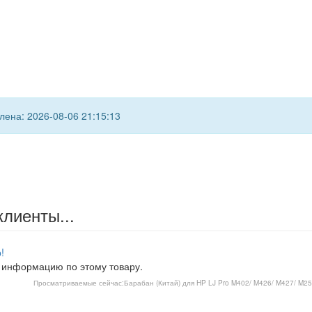
ена: 2026-08-06 21:15:13
клиенты...
!
 информацию по этому товару.
Просматриваемые сейчас:
Барабан (Китай) для HP LJ Pro M402/ M426/ M427/ M252