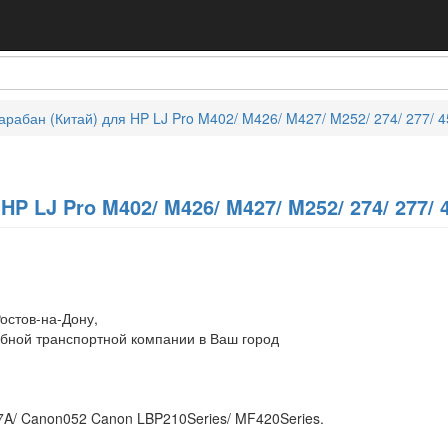
арабан (Китай) для HP LJ Pro M402/ M426/ M427/ M252/ 274/ 277/ 4
HP LJ Pro M402/ M426/ M427/ M252/ 274/ 277/ 
остов-на-Дону,
обной транспортной компании в Ваш город
A/ Canon052 Canon LBP210Series/ MF420Series.