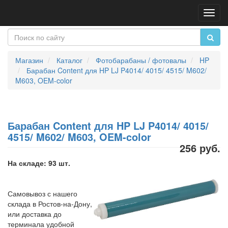
Пере
нави
Магазин
Каталог
Фотобарабаны / фотовалы
HP
Барабан Content для HP LJ P4014/ 4015/ 4515/ M602/
M603, OEM-color
Барабан Content для HP LJ P4014/ 4015/
4515/ M602/ M603, OEM-color
256 руб.
На складе: 93 шт.
Самовывоз с нашего
склада в Ростов-на-Дону,
или доставка до
терминала удобной