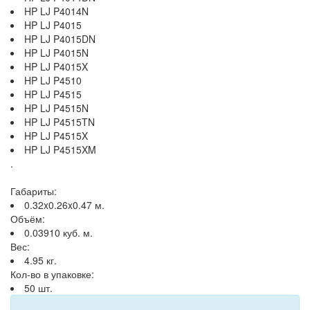
HP LJ P4014N
HP LJ P4015
HP LJ P4015DN
HP LJ P4015N
HP LJ P4015X
HP LJ P4510
HP LJ P4515
HP LJ P4515N
HP LJ P4515TN
HP LJ P4515X
HP LJ P4515XM
.
Габариты:
0.32x0.26x0.47 м.
Объём:
0.03910 куб. м.
Вес:
4.95 кг.
Кол-во в упаковке:
50 шт.