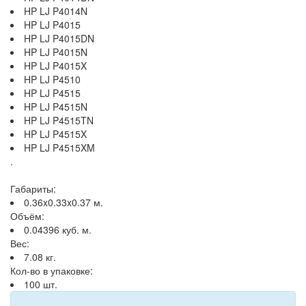
HP LJ P4014N
HP LJ P4015
HP LJ P4015DN
HP LJ P4015N
HP LJ P4015X
HP LJ P4510
HP LJ P4515
HP LJ P4515N
HP LJ P4515TN
HP LJ P4515X
HP LJ P4515XM
.
Габариты:
0.36x0.33x0.37 м.
Объём:
0.04396 куб. м.
Вес:
7.08 кг.
Кол-во в упаковке:
100 шт.