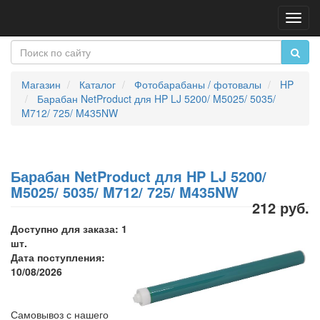
Пере
нави
Магазин
Каталог
Фотобарабаны / фотовалы
HP
Барабан NetProduct для HP LJ 5200/ M5025/ 5035/
M712/ 725/ M435NW
Барабан NetProduct для HP LJ 5200/
M5025/ 5035/ M712/ 725/ M435NW
212 руб.
Доступно для заказа: 1
шт.
Дата поступления:
10/08/2026
Самовывоз с нашего