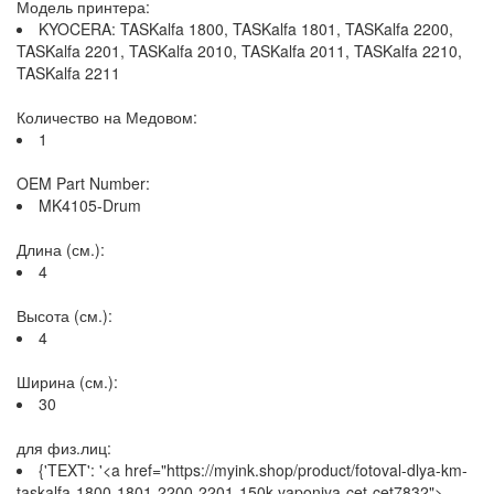
Модель принтера:
KYOCERA: TASKalfa 1800, TASKalfa 1801, TASKalfa 2200,
TASKalfa 2201, TASKalfa 2010, TASKalfa 2011, TASKalfa 2210,
TASKalfa 2211
Количество на Медовом:
1
OEM Part Number:
MK4105-Drum
Длина (см.):
4
Высота (см.):
4
Ширина (см.):
30
для физ.лиц:
{'TEXT': '<a href="https://myink.shop/product/fotoval-dlya-km-
taskalfa-1800-1801-2200-2201-150k-yaponiya-cet-cet7832">